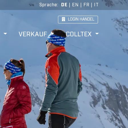
Sprache
:
DE
|
EN
|
FR
|
IT
LOGIN HANDEL
W
VERKAUF
COLLTEX