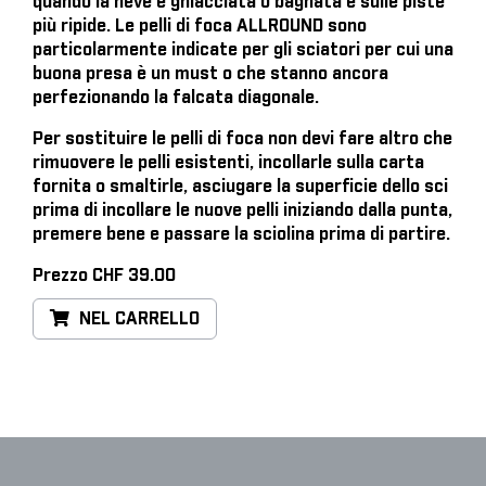
quando la neve è ghiacciata o bagnata e sulle piste
più ripide. Le pelli di foca ALLROUND sono
particolarmente indicate per gli sciatori per cui una
buona presa è un must o che stanno ancora
perfezionando la falcata diagonale.
Per sostituire le pelli di foca
non devi fare altro che
rimuovere le pelli esistenti, incollarle sulla carta
fornita o smaltirle, asciugare la superficie dello sci
prima di incollare le nuove pelli iniziando dalla punta,
premere bene e passare la sciolina prima di partire.
Prezzo CHF 39.00
NEL CARRELLO