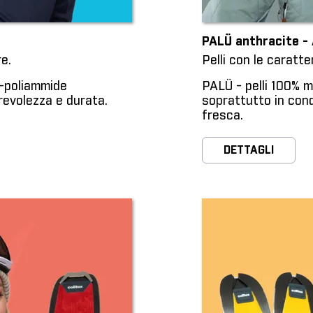
PALÜ anthracite - 
e.
Pelli con le caratte
ir-poliammide
PALÜ - pelli 100% m
evolezza e durata.
soprattutto in cond
fresca.
DETTAGLI