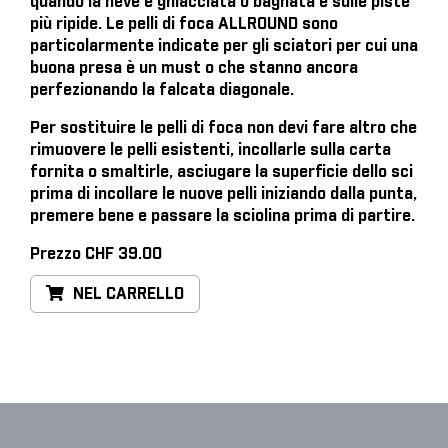
quando la neve è ghiacciata o bagnata e sulle piste
più ripide. Le pelli di foca ALLROUND sono
particolarmente indicate per gli sciatori per cui una
buona presa è un must o che stanno ancora
perfezionando la falcata diagonale.
Per sostituire le pelli di foca
non devi fare altro che
rimuovere le pelli esistenti, incollarle sulla carta
fornita o smaltirle, asciugare la superficie dello sci
prima di incollare le nuove pelli iniziando dalla punta,
premere bene e passare la sciolina prima di partire.
Prezzo CHF 39.00
NEL CARRELLO