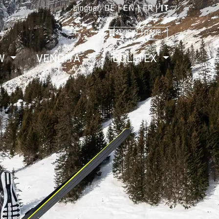
Lingua
:
DE
|
EN
|
FR
|
IT
LOGIN TRADE
W
VENDITA
COLLTEX