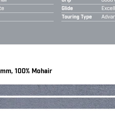
air
Grip
Good 
te
Glide
Excell
Touring Type
Advan
6 mm, 100% Mohair