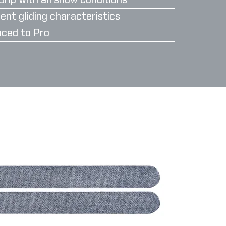
Grip with all snow conditions
ent gliding characteristics
ced to Pro