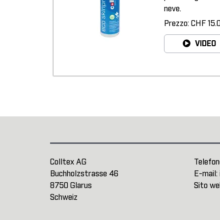
neve.
Prezzo: CHF 15.
VIDEO
Colltex AG
Telefon
Buchholzstrasse 46
E-mail:
8750 Glarus
Sito we
Schweiz