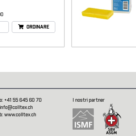
00
ORDINARE
o:
+41 55 645 60 70
I nostri partner
info@colltex.ch
b:
www.colltex.ch