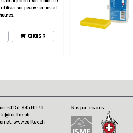
 d’absorption d’eau, moins de
 utiliser sur peaux sèches et
 heures.
CHOISIR
ne:
+41 55 645 60 70
Nos partenaires
nfo@colltex.ch
ternet:
www.colltex.ch