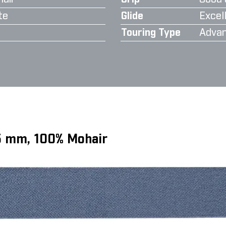
te
Glide
Excell
Touring Type
Advan
5 mm, 100% Mohair