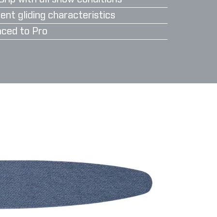
ent gliding characteristics
ced to Pro