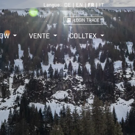
Langue
:
DE
|
EN
|
FR
|
IT
LOGIN TRADE
HOW
VENTE
COLLTEX