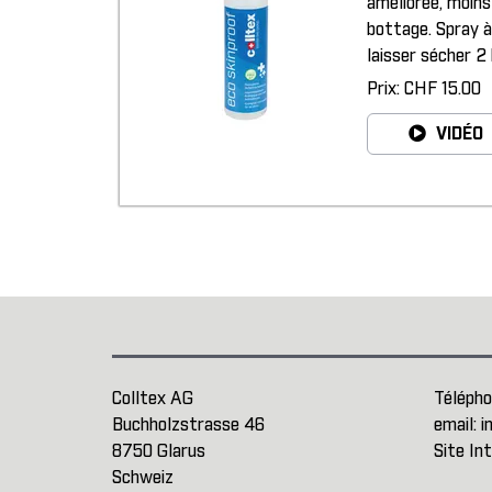
améliorée, moins
bottage. Spray à
laisser sécher 2
Prix: CHF 15.00
VIDÉO
Colltex AG
Télépho
Buchholzstrasse 46
email:
i
8750 Glarus
Site In
Schweiz